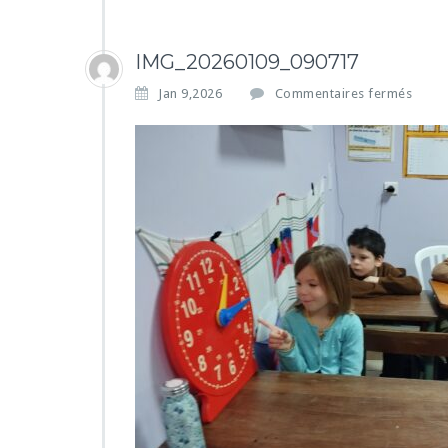
IMG_20260109_090717
s
Jan 9,2026
Commentaires fermés
u
r
I
M
G
_
2
0
2
6
0
1
0
9
_
0
9