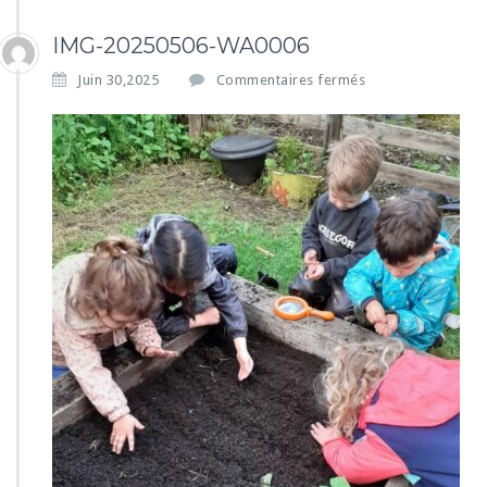
IMG-20250506-WA0006
s
Juin 30,2025
Commentaires fermés
u
r
I
M
G
-
2
0
2
5
0
5
0
6
-
W
A
0