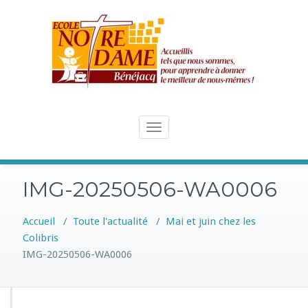
Skip
to
content
Toggle
navigation
IMG-20250506-WA0006
Accueil
/
Toute l'actualité
/
Mai et juin chez les
Colibris
IMG-20250506-WA0006