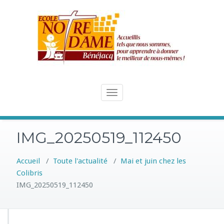
Skip
to
content
Toggle
navigation
IMG_20250519_112450
Accueil
/
Toute l'actualité
/
Mai et juin chez les
Colibris
IMG_20250519_112450