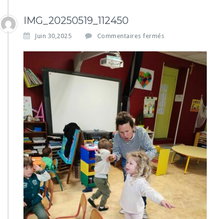
IMG_20250519_112450
s
Juin 30,2025
Commentaires fermés
u
r
I
M
G
_
2
0
2
5
0
5
1
9
_
1
1
2