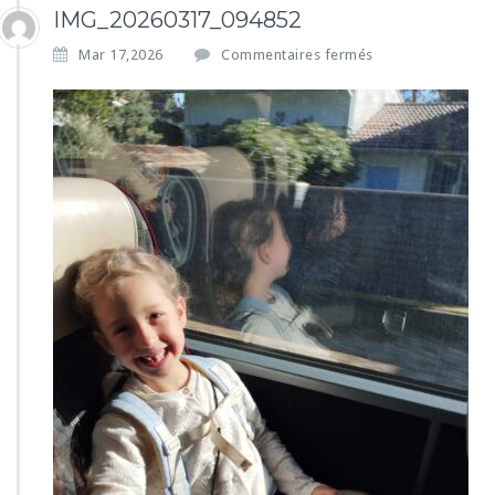
IMG_20260317_094852
s
Mar 17,2026
Commentaires fermés
u
r
I
M
G
_
2
0
2
6
0
3
1
7
_
0
9
4
8