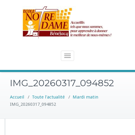
Skip
to
content
Toggle
navigation
IMG_20260317_094852
Accueil
/
Toute l'actualité
/
Mardi matin
IMG_20260317_094852