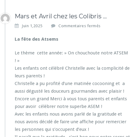
Mars et Avril chez les Colibris …
s
Juin 1,2025
Commentaires fermés
u
r
La fête des Atsems
M
a
Le thème cette année: » On chouchoute notre ATSEM
r
! »
s
Les enfants ont célébré Christelle avec la complicité de
e
t
leurs parents !
A
Christelle a pu profité d’une matinée cocooning et a
v
aussi dégusté les douceurs gourmandes avec plaisir !
r
Encore un grand Merci à vous tous parents et enfants
i
l
pour avoir célébrer notre superbe ASEM !
c
Avec les enfants nous avons parlé de la gratitude et
h
nous avons décidé de faire une affiche pour remercier
e
les personnes qui s’occupent d’eux !
z
l