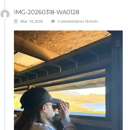
IMG-20260318-WA0128
s
Mar 18,2026
Commentaires fermés
u
r
I
M
G
-
2
0
2
6
0
3
1
8
-
W
A
0