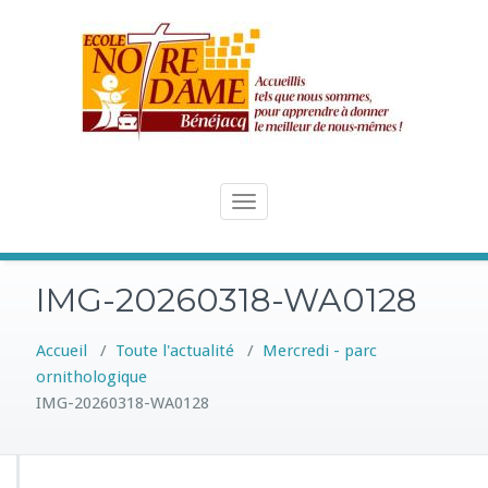
Skip
to
content
Toggle
navigation
IMG-20260318-WA0128
Accueil
/
Toute l'actualité
/
Mercredi - parc
ornithologique
IMG-20260318-WA0128