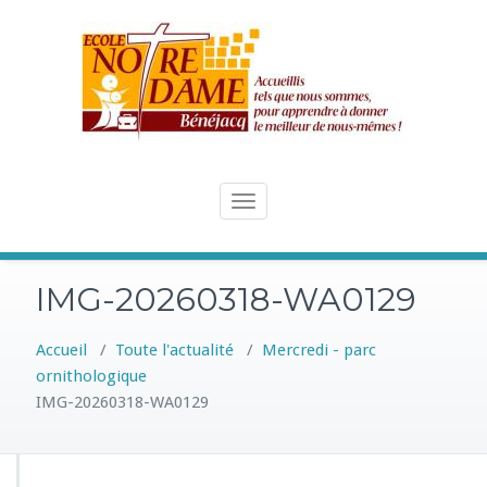
Skip
to
content
Toggle
navigation
IMG-20260318-WA0129
Accueil
/
Toute l'actualité
/
Mercredi - parc
ornithologique
IMG-20260318-WA0129