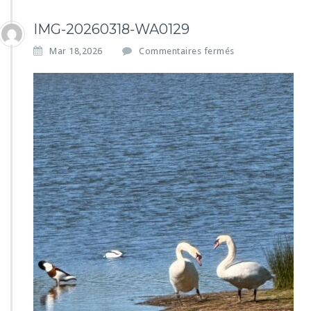
IMG-20260318-WA0129
s
Mar 18,2026
Commentaires fermés
u
r
I
M
G
-
2
0
2
6
0
3
1
8
-
W
A
0