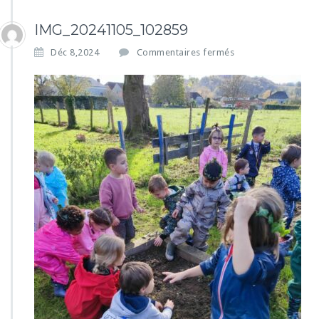
IMG_20241105_102859
s
Déc 8,2024
Commentaires fermés
u
r
I
M
G
_
2
0
2
4
1
1
0
5
_
1
0
2