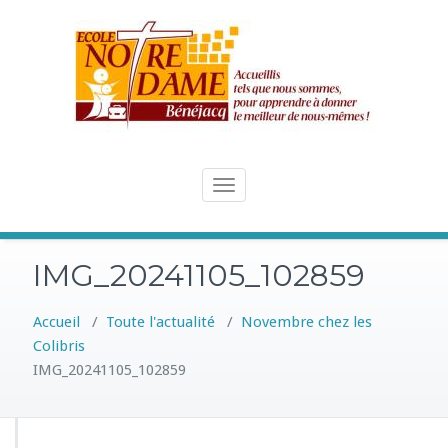
Skip
to
content
Toggle
navigation
IMG_20241105_102859
Accueil
/
Toute l'actualité
/
Novembre chez les
Colibris
IMG_20241105_102859