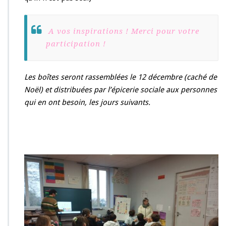
c
t
e
A vos inspirations ! Merci pour votre
participation !
Les boîtes seront rassemblées le 12 décembre (caché de
Noël) et distribuées par l’épicerie sociale aux personnes
qui en ont besoin, les jours suivants.