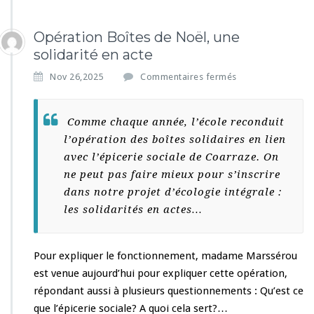
Opération Boîtes de Noël, une
solidarité en acte
s
Nov 26,2025
Commentaires fermés
u
r
O
Comme chaque année, l’école reconduit
p
l’opération des boîtes solidaires en lien
é
avec l’épicerie sociale de Coarraze. On
r
a
ne peut pas faire mieux pour s’inscrire
t
dans notre projet d’écologie intégrale :
i
les solidarités en actes…
o
n
B
Pour expliquer le fonctionnement, madame Marssérou
o
î
est venue aujourd’hui pour expliquer cette opération,
t
répondant aussi à plusieurs questionnements :
Qu’est ce
e
que l’épicerie sociale? A quoi cela sert?…