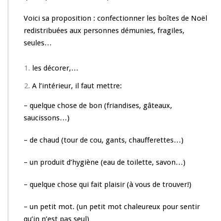
s
d
Voici sa proposition : confectionner les boîtes de Noël
e
N
redistribuées aux personnes démunies, fragiles,
o
seules…
ë
l,
les décorer,…
u
n
A l’intérieur, il faut mettre:
e
s
– quelque chose de bon (friandises, gâteaux,
o
saucissons…)
l
i
d
– de chaud (tour de cou, gants, chaufferettes…)
a
r
– un produit d’hygiène (eau de toilette, savon…)
i
t
– quelque chose qui fait plaisir (à vous de trouver!)
é
e
– un petit mot. (un petit mot chaleureux pour sentir
n
a
qu’in n’est pas seul)