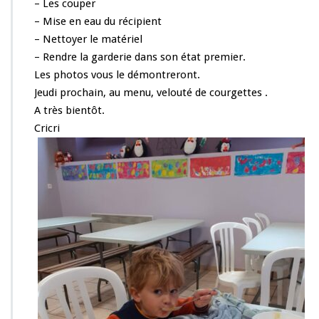
– Les couper
a
– Mise en eau du récipient
s
– Nettoyer le matériel
a
i
– Rendre la garderie dans son état premier.
s
Les photos vous le démontreront.
o
Jeudi prochain, au menu, velouté de courgettes .
n
A très bientôt.
Cricri