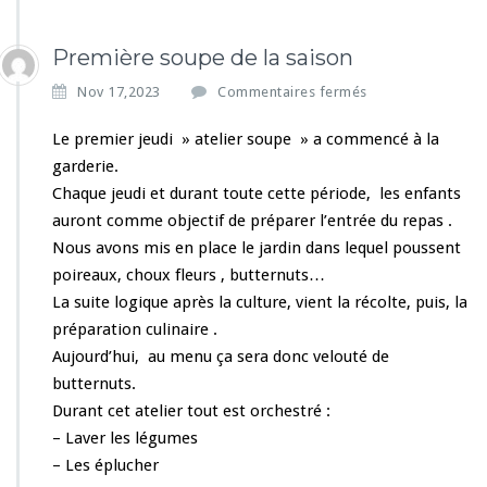
Première soupe de la saison
s
Nov 17,2023
Commentaires fermés
u
r
Le premier jeudi » atelier soupe » a commencé à la
P
garderie.
r
Chaque jeudi et durant toute cette période, les enfants
e
auront comme objectif de préparer l’entrée du repas .
m
i
Nous avons mis en place le jardin dans lequel poussent
è
poireaux, choux fleurs , butternuts…
r
La suite logique après la culture, vient la récolte, puis, la
e
préparation culinaire .
s
o
Aujourd’hui, au menu ça sera donc velouté de
u
butternuts.
p
Durant cet atelier tout est orchestré :
e
– Laver les légumes
d
e
– Les éplucher
l