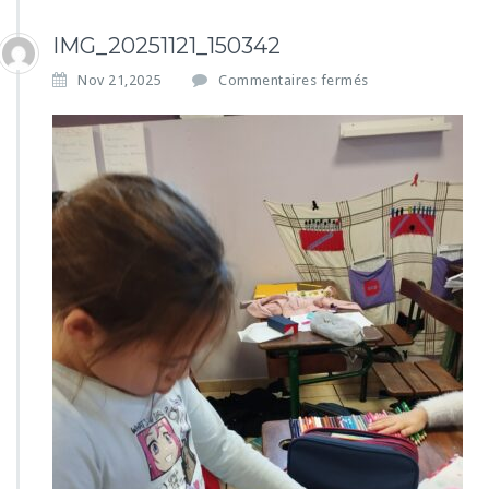
IMG_20251121_150342
s
Nov 21,2025
Commentaires fermés
u
r
I
M
G
_
2
0
2
5
1
1
2
1
_
1
5
0