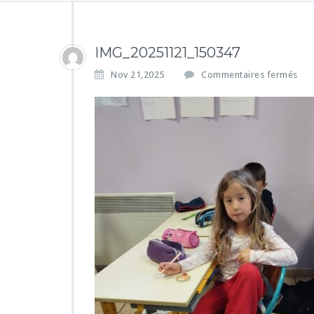
IMG_20251121_150347
s
Nov 21,2025
Commentaires fermés
u
r
I
M
G
_
2
0
2
5
1
1
2
1
_
1
5