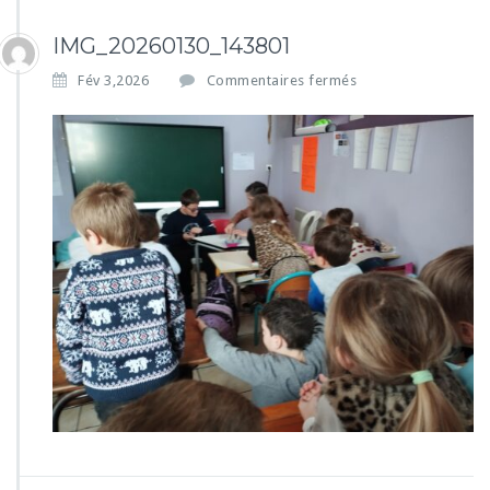
IMG_20260130_143801
s
Fév 3,2026
Commentaires fermés
u
r
I
M
G
_
2
0
2
6
0
1
3
0
_
1
4
3