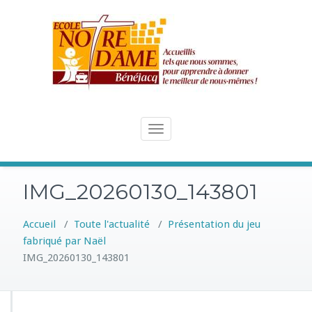
Skip
to
content
Toggle
navigation
IMG_20260130_143801
Accueil
/
Toute l'actualité
/
Présentation du jeu
fabriqué par Naël
IMG_20260130_143801