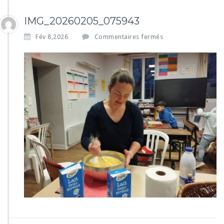
IMG_20260205_075943
s
Fév 8,2026
Commentaires fermés
u
r
I
M
G
_
2
0
2
6
0
2
0
5
_
0
7
5