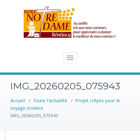
Skip
to
content
Toggle
navigation
IMG_20260205_075943
Accueil
/
Toute l'actualité
/
Projet crêpes pour le
voyage scolaire
IMG_20260205_075943