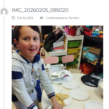
IMG_20260205_095020
s
Fév 8,2026
Commentaires fermés
u
r
I
M
G
_
2
0
2
6
0
2
0
5
_
0
9
5