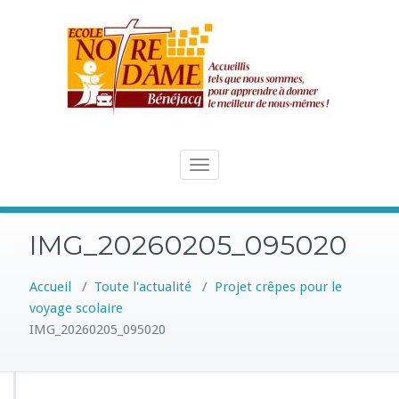
Skip
to
content
Toggle
navigation
IMG_20260205_095020
Accueil
/
Toute l'actualité
/
Projet crêpes pour le
voyage scolaire
IMG_20260205_095020