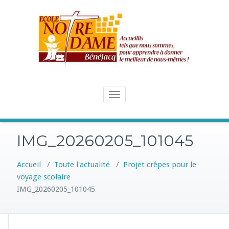
Skip
to
content
Toggle
navigation
IMG_20260205_101045
Accueil
/
Toute l'actualité
/
Projet crêpes pour le
voyage scolaire
IMG_20260205_101045