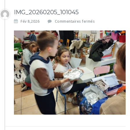
IMG_20260205_101045
s
Fév 8,2026
Commentaires fermés
u
r
I
M
G
_
2
0
2
6
0
2
0
5
_
1
0
1