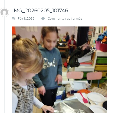
IMG_20260205_101746
s
Fév 8,2026
Commentaires fermés
u
r
I
M
G
_
2
0
2
6
0
2
0
5
_
1
0
1