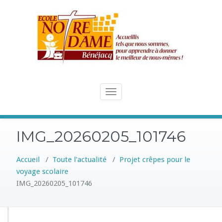
Skip
to
content
Toggle
navigation
IMG_20260205_101746
Accueil
/
Toute l'actualité
/
Projet crêpes pour le
voyage scolaire
IMG_20260205_101746