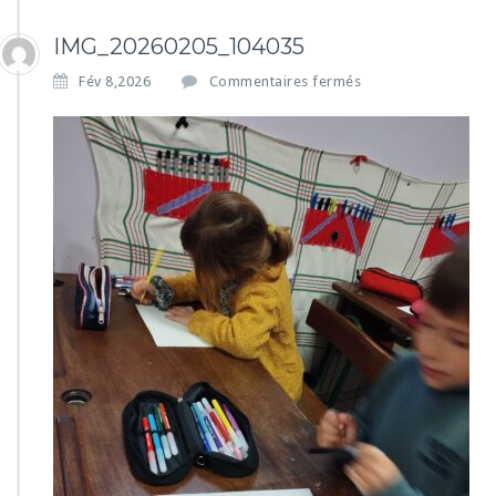
IMG_20260205_104035
s
Fév 8,2026
Commentaires fermés
u
r
I
M
G
_
2
0
2
6
0
2
0
5
_
1
0
4