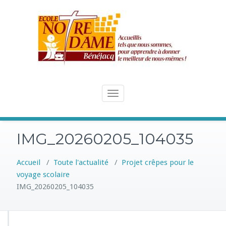
Skip
to
content
Toggle
navigation
IMG_20260205_104035
Accueil
/
Toute l'actualité
/
Projet crêpes pour le
voyage scolaire
IMG_20260205_104035