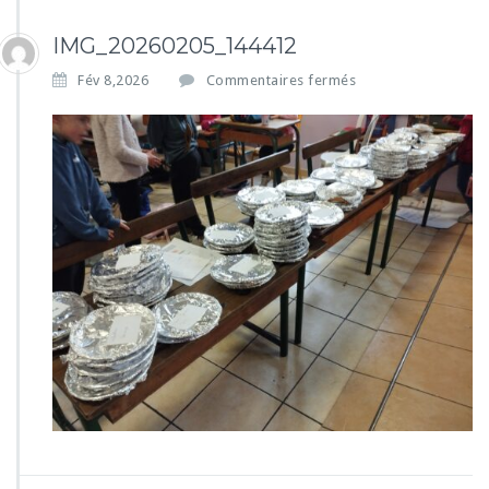
IMG_20260205_144412
s
Fév 8,2026
Commentaires fermés
u
r
I
M
G
_
2
0
2
6
0
2
0
5
_
1
4
4