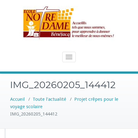
Skip
to
content
Toggle
navigation
IMG_20260205_144412
Accueil
/
Toute l'actualité
/
Projet crêpes pour le
voyage scolaire
IMG_20260205_144412