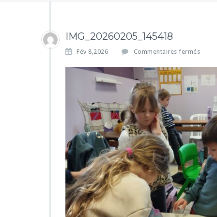
IMG_20260205_145418
s
Fév 8,2026
Commentaires fermés
u
r
I
M
G
_
2
0
2
6
0
2
0
5
_
1
4