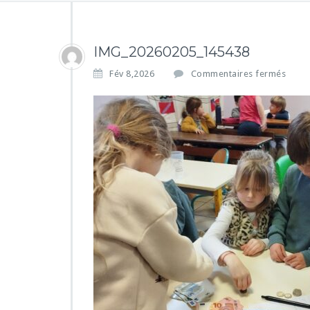
IMG_20260205_145438
s
Fév 8,2026
Commentaires fermés
u
r
I
M
G
_
2
0
2
6
0
2
0
5
_
1
4