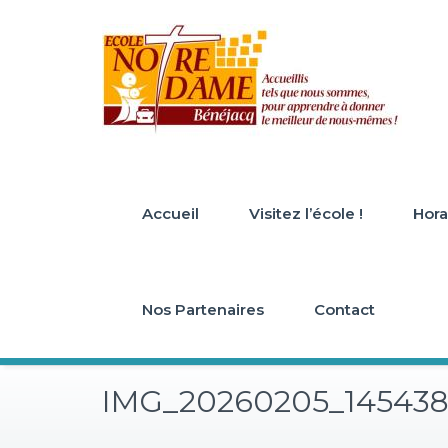
Skip
to
content
Accueil
Visitez l’école !
Horai
Nos Partenaires
Contact
IMG_20260205_14543