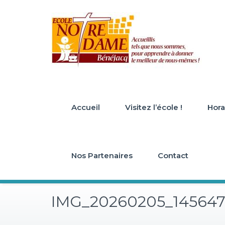
Skip
to
content
Accueil
Visitez l’école !
Horai
Nos Partenaires
Contact
IMG_20260205_14564