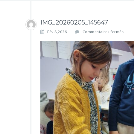
IMG_20260205_145647
s
Fév 8,2026
Commentaires fermés
u
r
I
M
G
_
2
0
2
6
0
2
0
5
_
1
4