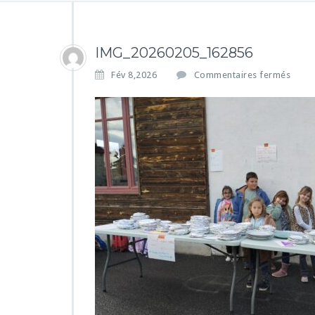
IMG_20260205_162856
s
Fév 8,2026
Commentaires fermés
u
r
I
M
G
_
2
0
2
6
0
2
0
5
_
1
6