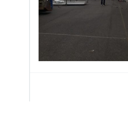
2
3
3
8
6
7
4
1
2
2
0
3
4
_
1
7
0
9
6
1
5
7
7