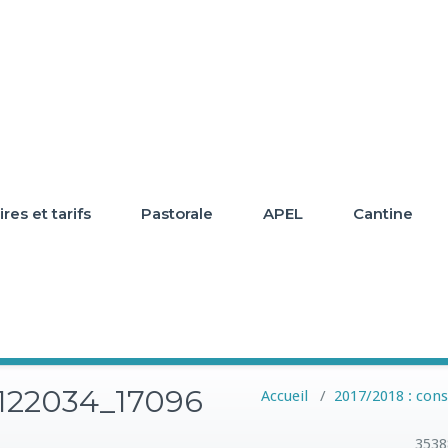
res et tarifs
Pastorale
APEL
Cantine
122034_17096
Accueil
/
2017/2018 : cons
3538