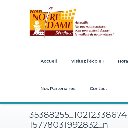
Skip
to
content
Accueil
Visitez l’école !
Horai
Nos Partenaires
Contact
35388255_10212338674
15778031992832_n