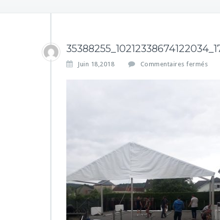
35388255_10212338674122034_1
s
Juin 18,2018
Commentaires fermés
u
r
3
5
3
8
8
2
5
5
_
1
0
2
1