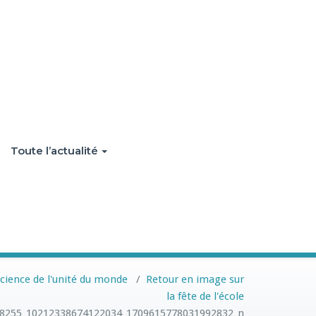
Toute l’actualité
cience de l'unité du monde
/
Retour en image sur
la fête de l'école
8255_10212338674122034_1709615778031992832_n