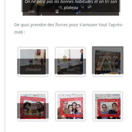
On ne perd pas les bonnes habitudes et on tri son
plateau
De quoi prendre des forces pour s’amuser tout l’après-
midi :
Vente de
crêpes, de
Tiercé de
Chamboule-
bonbons et
chevaux
tout
de boissons
Photo
souvenir !