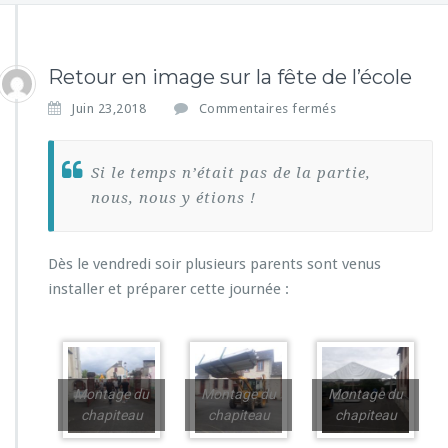
Retour en image sur la fête de l’école
s
Juin 23,2018
Commentaires fermés
u
r
R
Si le temps n’était pas de la partie,
e
nous, nous y étions !
t
o
u
Dès le vendredi soir plusieurs parents sont venus
r
e
installer et préparer cette journée :
n
i
m
a
g
Montage du
Montage du
Montage du
e
chapiteau
chapiteau
chapiteau
s
u