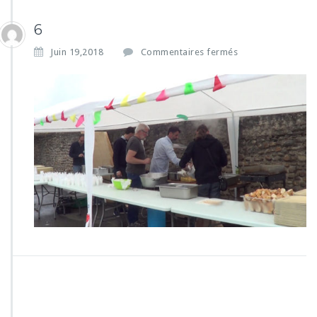
6
s
Juin 19,2018
Commentaires fermés
u
r
6