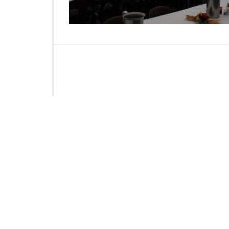
1
2
0
0]