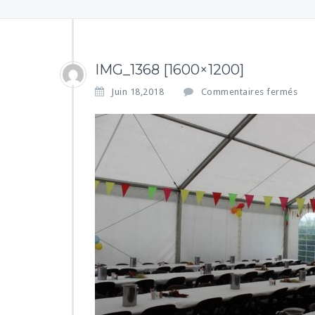
IMG_1368 [1600×1200]
s
Juin 18,2018
Commentaires fermés
u
r
I
M
G
_
1
3
6
8
[1
6
0
0
×