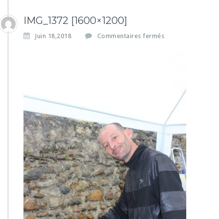
IMG_1372 [1600×1200]
s
Juin 18,2018
Commentaires fermés
u
r
I
M
G
_
1
3
7
2
[1
6
0
0
×
1
2
0