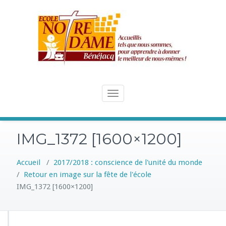
Skip
to
content
Toggle
navigation
IMG_1372 [1600×1200]
Accueil
/
2017/2018 : conscience de l'unité du monde
/
Retour en image sur la fête de l'école
IMG_1372 [1600×1200]