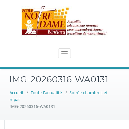
Skip
to
content
Toggle
navigation
IMG-20260316-WA0131
Accueil
/
Toute l'actualité
/
Soirée chambres et
repas
IMG-20260316-WA0131