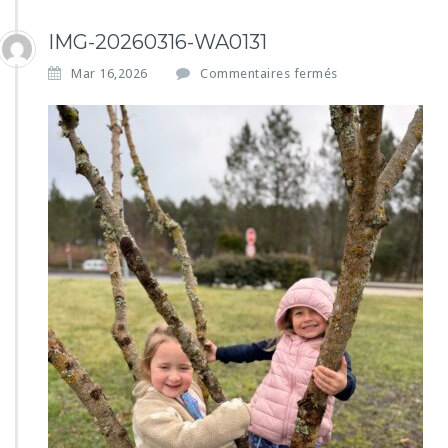
IMG-20260316-WA0131
s
Mar 16,2026
Commentaires fermés
u
r
I
M
G
-
2
0
2
6
0
3
1
6
-
W
A
0