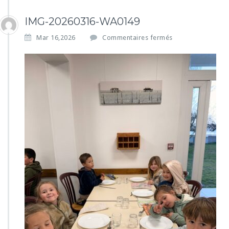
IMG-20260316-WA0149
s
Mar 16,2026
Commentaires fermés
u
r
I
M
G
-
2
0
2
6
0
3
1
6
-
W
A
0