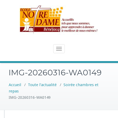
Skip
to
content
Toggle
navigation
IMG-20260316-WA0149
Accueil
/
Toute l'actualité
/
Soirée chambres et
repas
IMG-20260316-WA0149