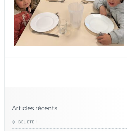
1
4
9
Articles récents
BEL ETE !