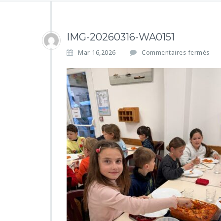
IMG-20260316-WA0151
s
Mar 16,2026
Commentaires fermés
u
r
I
M
G
-
2
0
2
6
0
3
1
6
-
W
A