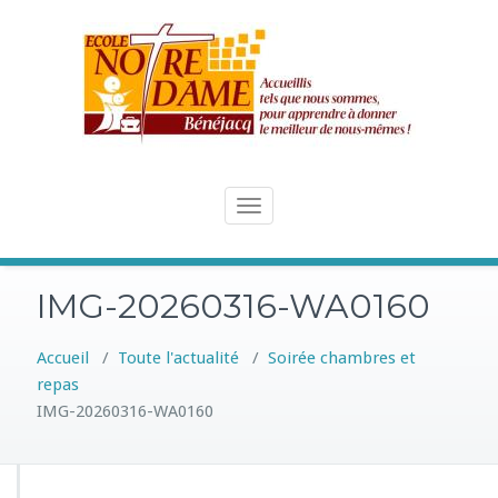
Skip
to
content
Toggle
navigation
IMG-20260316-WA0160
Accueil
/
Toute l'actualité
/
Soirée chambres et
repas
IMG-20260316-WA0160