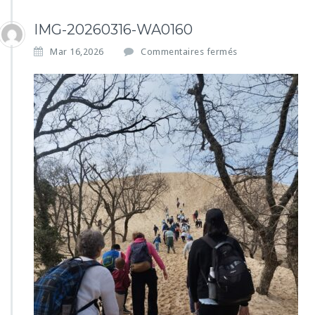
IMG-20260316-WA0160
s
Mar 16,2026
Commentaires fermés
u
r
I
M
G
-
2
0
2
6
0
3
1
6
-
W
A
0