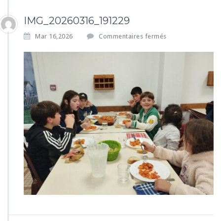
IMG_20260316_191229
s
Mar 16,2026
Commentaires fermés
u
r
I
M
G
_
2
0
2
6
0
3
1
6
_
1
9
1