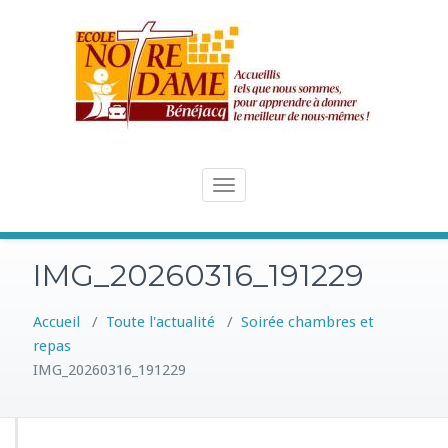
Skip
to
content
Toggle
navigation
IMG_20260316_191229
Accueil
/
Toute l'actualité
/
Soirée chambres et
repas
IMG_20260316_191229