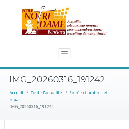
Skip
to
content
Toggle
navigation
IMG_20260316_191242
Accueil
/
Toute l'actualité
/
Soirée chambres et
repas
IMG_20260316_191242