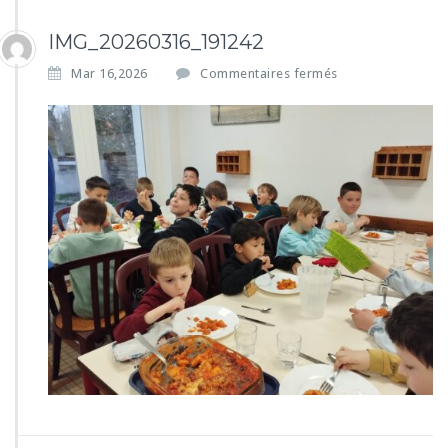
IMG_20260316_191242
s
Mar 16,2026
Commentaires fermés
u
r
I
M
G
_
2
0
2
6
0
3
1
6
_
1
9
1