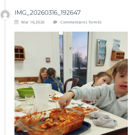
IMG_20260316_192647
s
Mar 16,2026
Commentaires fermés
u
r
I
M
G
_
2
0
2
6
0
3
1
6
_
1
9
2