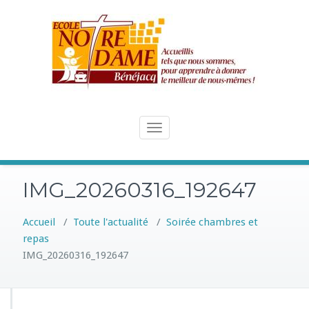
Skip
to
content
Toggle
navigation
IMG_20260316_192647
Accueil
/
Toute l'actualité
/
Soirée chambres et
repas
IMG_20260316_192647