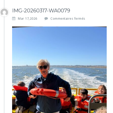
IMG-20260317-WA0079
s
Mar 17,2026
Commentaires fermés
u
r
I
M
G
-
2
0
2
6
0
3
1
7
-
W
A
0