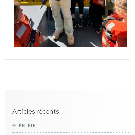
0
7
9
Articles récents
BEL ETE !