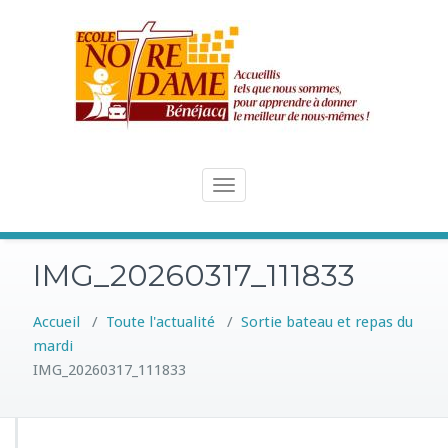
Skip
to
content
Toggle
navigation
IMG_20260317_111833
Accueil
/
Toute l'actualité
/
Sortie bateau et repas du
mardi
IMG_20260317_111833