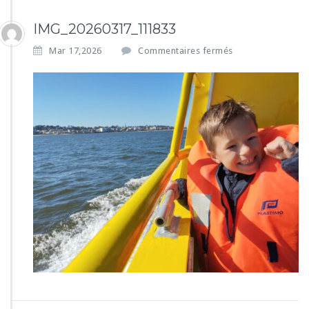
IMG_20260317_111833
s
Mar 17,2026
Commentaires fermés
u
r
I
M
G
_
2
0
2
6
0
3
1
7
_
1
1
1