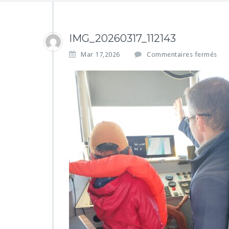
IMG_20260317_112143
s
Mar 17,2026
Commentaires fermés
u
r
I
M
G
_
2
0
2
6
0
3
1
7
_
1
1