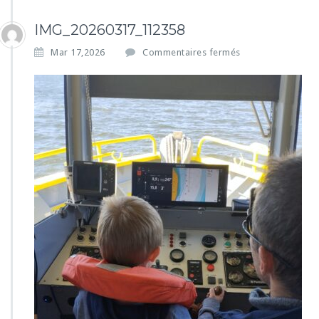
IMG_20260317_112358
s
Mar 17,2026
Commentaires fermés
u
r
I
M
G
_
2
0
2
6
0
3
1
7
_
1
1
2