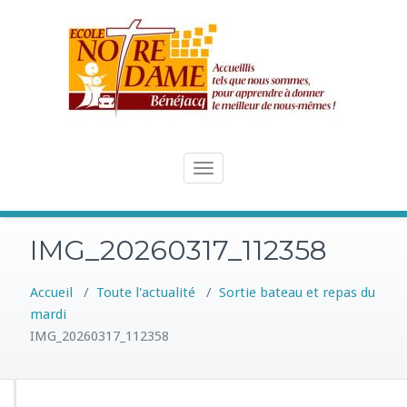
Skip
to
content
Toggle
navigation
IMG_20260317_112358
Accueil
/
Toute l'actualité
/
Sortie bateau et repas du
mardi
IMG_20260317_112358