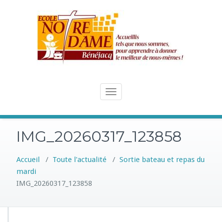
Skip
to
content
Toggle
navigation
IMG_20260317_123858
Accueil
/
Toute l'actualité
/
Sortie bateau et repas du
mardi
IMG_20260317_123858