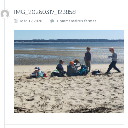
IMG_20260317_123858
s
Mar 17,2026
Commentaires fermés
u
r
I
M
G
_
2
0
2
6
0
3
1
7
_
1
2
3