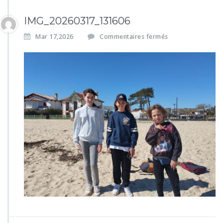
IMG_20260317_131606
s
Mar 17,2026
Commentaires fermés
u
r
I
M
G
_
2
0
2
6
0
3
1
7
_
1
3
1