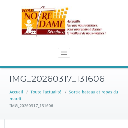
Skip
to
content
Toggle
navigation
IMG_20260317_131606
Accueil
/
Toute l'actualité
/
Sortie bateau et repas du
mardi
IMG_20260317_131606