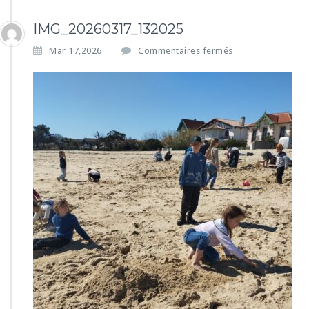
IMG_20260317_132025
s
Mar 17,2026
Commentaires fermés
u
r
I
M
G
_
2
0
2
6
0
3
1
7
_
1
3
2