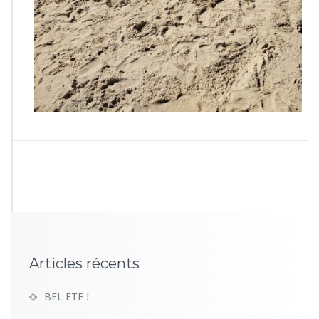
0
2
5
Articles récents
BEL ETE !