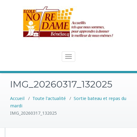
Skip
to
content
Toggle
navigation
IMG_20260317_132025
Accueil
/
Toute l'actualité
/
Sortie bateau et repas du
mardi
IMG_20260317_132025