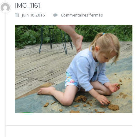
IMG_1161
s
Juin 18,2016
Commentaires fermés
u
r
I
M
G
_
1
1
6
1