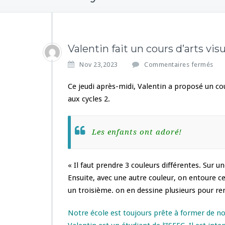
Valentin fait un cours d’arts vis
s
Nov 23,2023
Commentaires fermés
u
r
Ce jeudi après-midi, Valentin a proposé un cou
V
aux cycles 2.
a
l
e
Les enfants ont adoré!
n
t
i
n
« Il faut prendre 3 couleurs différentes. Sur un
f
Ensuite, avec une autre couleur, on entoure ce
a
un troisième. on en dessine plusieurs pour remp
i
t
Notre école est toujours prête à former de no
u
n