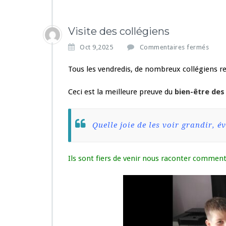
Visite des collégiens
s
Oct 9,2025
Commentaires fermés
u
r
Tous les vendredis, de nombreux collégiens rev
V
i
Ceci est la meilleure preuve du
bien-être des 
s
i
t
Quelle joie de les voir grandir, é
e
d
e
s
Ils sont fiers de venir nous raconter comment
c
o
l
l
é
g