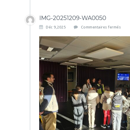
IMG-20251209-WA0050
s
Déc 9,2025
Commentaires fermés
u
r
I
M
G
-
2
0
2
5
1
2
0
9
-
W
A