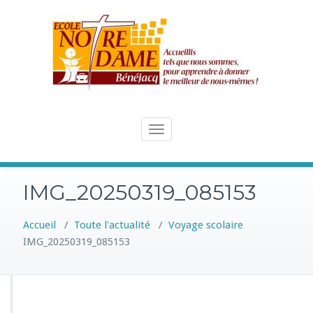
Skip
to
content
Toggle
navigation
IMG_20250319_085153
Accueil
/
Toute l'actualité
/
Voyage scolaire
IMG_20250319_085153