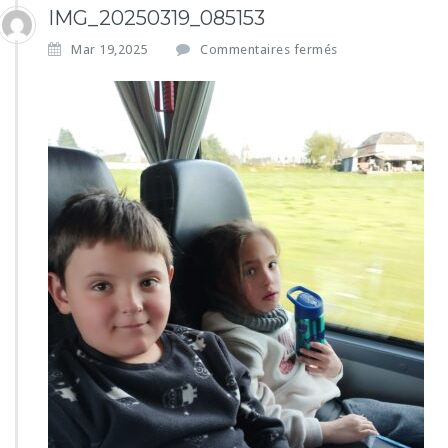
IMG_20250319_085153
s
Mar 19,2025
Commentaires fermés
u
r
I
M
G
_
2
0
2
5
0
3
1
9
_
0
8
5
1