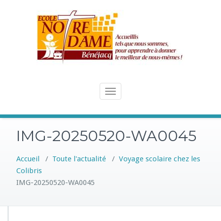
Skip
to
content
Toggle
navigation
IMG-20250520-WA0045
Accueil
/
Toute l'actualité
/
Voyage scolaire chez les
Colibris
IMG-20250520-WA0045