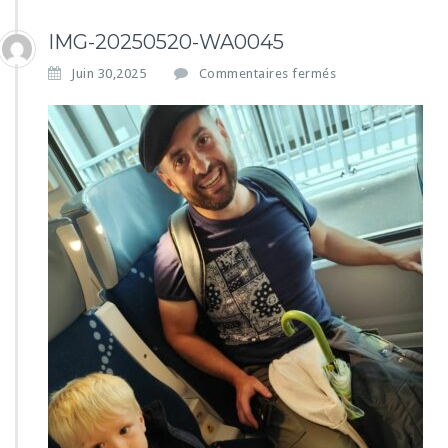
IMG-20250520-WA0045
s
Juin 30,2025
Commentaires fermés
u
r
I
M
G
-
2
0
2
5
0
5
2
0
-
W
A
0