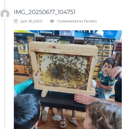
IMG_20250617_104751
s
Juin 30,2025
Commentaires fermés
u
r
I
M
G
_
2
0
2
5
0
6
1
7
_
1
0
4