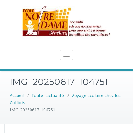
Skip
to
content
Toggle
navigation
IMG_20250617_104751
Accueil
/
Toute l'actualité
/
Voyage scolaire chez les
Colibris
IMG_20250617_104751