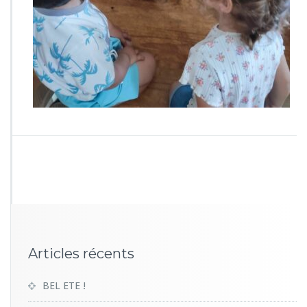
7
5
1
Articles récents
BEL ETE !