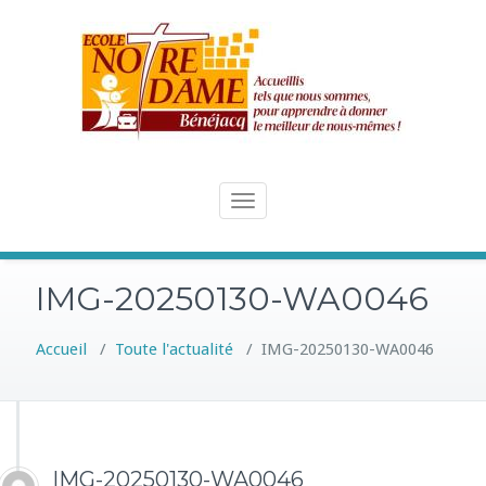
Skip
to
content
Toggle
navigation
IMG-20250130-WA0046
Accueil
/
Toute l'actualité
/
IMG-20250130-WA0046
IMG-20250130-WA0046