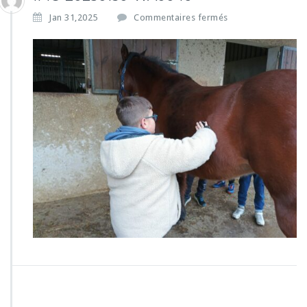
s
Jan 31,2025
Commentaires fermés
u
r
I
M
G
-
2
0
2
5
0
1
3
0
-
W
A
0
0
4
6